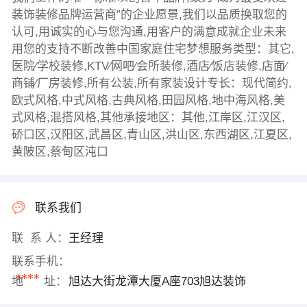
装饰装修品牌运营商”的企业愿景,我们以品质换取您的
认可,用诚实的心与您沟通,用客户的满意成就企业未来
用您的支持不断改善中国家庭住宅梦想服务类型：其它,
医院∕学校装修,KTV∕网吧∕会所装修,酒店∕饭店装修,店面∕
商铺∕厂房装修,所有公装,所有家装设计专长：现代简约,
欧式风格,中式风格,古典风格,田园风格,地中海风格,美
式风格,混搭风格,其他承接地区：其他,江岸区,江汉区,
硚口区,汉阳区,武昌区,青山区,洪山区,东西湖区,江夏区,
黄陂区,蔡甸区沌口
联系我们
联 系 人：
王经理
联系手机：
****
地 址：
旭达大街龙潭大厦A座703旭达装饰