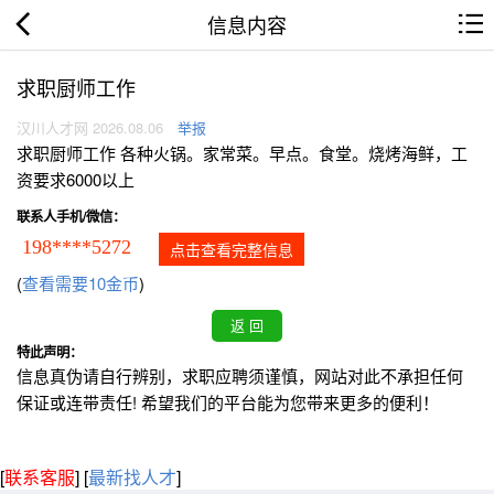
信息内容
求职厨师工作
汉川人才网 2026.08.06
举报
求职厨师工作 各种火锅。家常菜。早点。食堂。烧烤海鲜，工
资要求6000以上
联系人手机/微信：
198****5272
点击查看完整信息
(
查看需要10金币
)
特此声明：
信息真伪请自行辨别，求职应聘须谨慎，网站对此不承担任何
保证或连带责任! 希望我们的平台能为您带来更多的便利！
[
联系客服
]
[
最新找人才
]